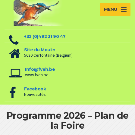
MENU
+32 (0)492 31 90 47
Site du Moulin
5630 Cerfontaine (Belgium)
Info@fveh.be
www.fveh.be
Facebook
Nouveautés
Programme 2026 – Plan de
la Foire