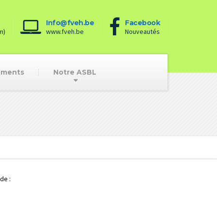
Info@fveh.be
Facebook
m)
www.fveh.be
Nouveautés
ements
Notre ASBL
de :