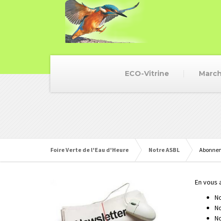
ECO-Vitrine
March
Foire Verte de l'Eau d'Heure
Notre ASBL
Abonnem
En vous 
No
No
No